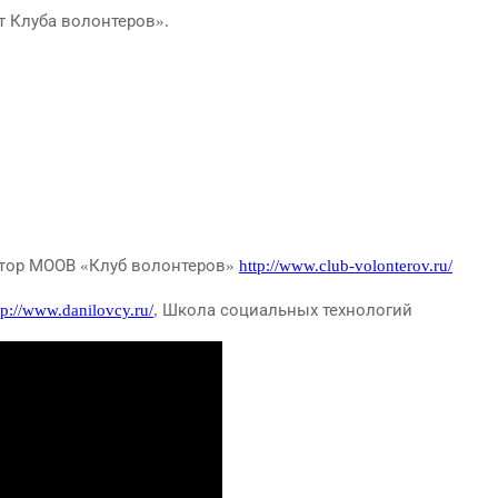
т Клуба волонтеров».
ктор МООВ «Клуб волонтеров»
http://www.club-volonterov.ru/
tp://www.danilovcy.ru/
, Школа социальных технологий