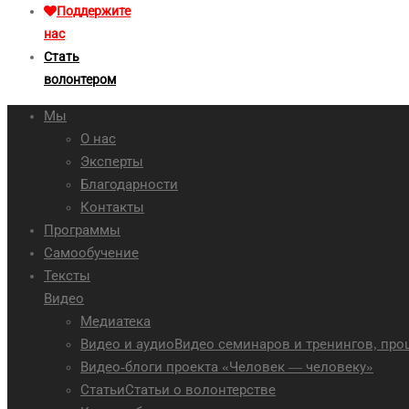
Поддержите
нас
Стать
волонтером
Мы
О нас
Эксперты
Благодарности
Контакты
Программы
Самообучение
Тексты
Видео
Медиатека
Видео и аудио
Видео семинаров и тренингов, пр
Видео-блоги проекта «Человек — человеку»
Статьи
Статьи о волонтерстве