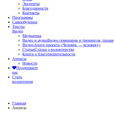
Эксперты
Благодарности
Контакты
Программы
Самообучение
Тексты
Видео
Медиатека
Видео и аудио
Видео семинаров и тренингов, прош
Видео-блоги проекта «Человек — человеку»
Статьи
Статьи о волонтерстве
Книги о благотворительности
Анонсы
Новости
Поддержите
нас
Стать
волонтером
Анонсы
Главная
Анонсы