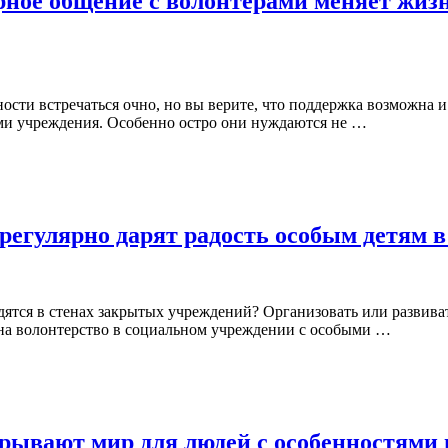
рное общение с волонтерами меняет жиз
сти встречаться очно, но вы верите, что поддержка возможна и
ами учреждения. Особенно остро они нуждаются не …
регулярно дарят радость особым детям 
дятся в стенах закрытых учреждений? Организовать или развивать
ь на волонтерство в социальном учреждении с особыми …
крывают мир для людей с особенностями