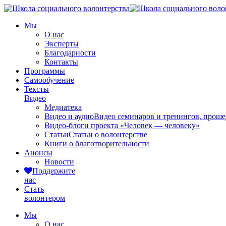
Мы
О нас
Эксперты
Благодарности
Контакты
Программы
Самообучение
Тексты
Видео
Медиатека
Видео и аудио
Видео семинаров и тренингов, прош
Видео-блоги проекта «Человек — человеку»
Статьи
Статьи о волонтерстве
Книги о благотворительности
Анонсы
Новости
Поддержите
нас
Стать
волонтером
Мы
О нас