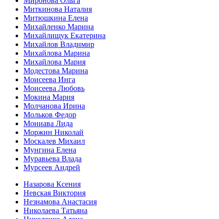
Миронова Ольга
Миткинова Наталия
Митюшкина Елена
Михайленко Марина
Михайлищук Екатерина
Михайлов Владимир
Михайлова Марина
Михайлова Мария
Модестова Марина
Моисеева Инга
Моисеева Любовь
Мокина Мария
Молчанова Ирина
Мольков Федор
Мониава Лида
Моржин Николай
Москалев Михаил
Мунгина Елена
Муравьева Влада
Мурсеев Андрей
Назарова Ксения
Невская Виктория
Незнамова Анастасия
Николаева Татьяна