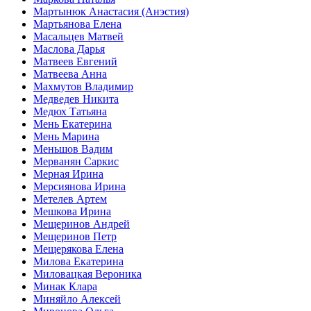
Мартынюк Анастасия (Анэстия)
Мартьянова Елена
Масальцев Матвей
Маслова Дарья
Матвеев Евгений
Матвеева Анна
Махмутов Владимир
Медведев Никита
Медюх Татьяна
Мень Екатерина
Мень Марина
Меньшов Вадим
Мерванян Саркис
Мерная Ирина
Мерсиянова Ирина
Метелев Артем
Мешкова Ирина
Мещеринов Андрей
Мещеринов Петр
Мещерякова Елена
Милова Екатерина
Миловацкая Вероника
Минак Клара
Миняйло Алексей