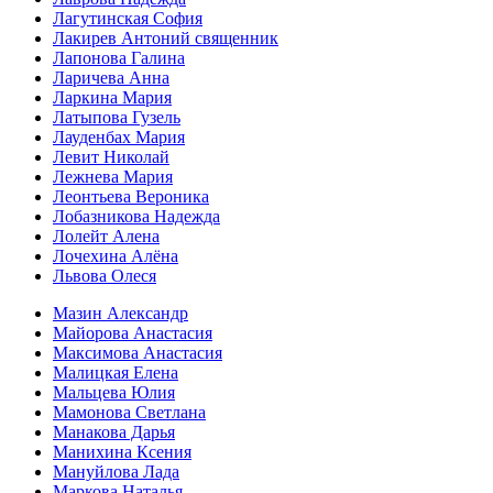
Лагутинская София
Лакирев Антоний священник
Лапонова Галина
Ларичева Анна
Ларкина Мария
Латыпова Гузель
Лауденбах Мария
Левит Николай
Лежнева Мария
Леонтьева Вероника
Лобазникова Надежда
Лолейт Алена
Лочехина Алёна
Львова Олеся
Мазин Александр
Майорова Анастасия
Максимова Анастасия
Малицкая Елена
Мальцева Юлия
Мамонова Светлана
Манакова Дарья
Манихина Ксения
Мануйлова Лада
Маркова Наталья