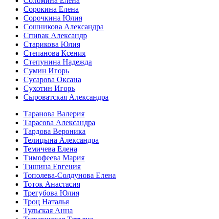
Соломина Елена
Сорокина Елена
Сорочкина Юлия
Сошникова Александра
Спивак Александр
Старикова Юлия
Степанова Ксения
Степунина Надежда
Сумин Игорь
Сусарова Оксана
Сухотин Игорь
Сыроватская Александра
Таранова Валерия
Тарасова Александра
Тардова Вероника
Телицына Александра
Темичева Елена
Тимофеева Мария
Тишина Евгения
Тополева-Солдунова Елена
Тоток Анастасия
Трегубова Юлия
Троц Наталья
Тульская Анна