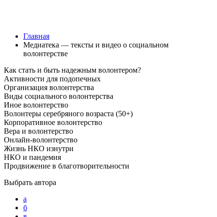
Медиатека — тексты и видео о
социальном волонтерстве
Главная
Медиатека — тексты и видео о социальном
волонтерстве
Как стать и быть надежным волонтером?
Активности для подопечных
Организация волонтерства
Виды социального волонтерства
Иное волонтерство
Волонтеры серебряного возраста (50+)
Корпоративное волонтерство
Вера и волонтерство
Онлайн-волонтерство
Жизнь НКО изнутри
НКО и пандемия
Продвижение в благотворительности
Выбрать автора
а
б
в