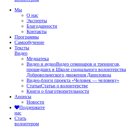
Мы
О нас
Эксперты
Благодарности
Контакты
Программы
Самообучение
Тексты
Видео
Медиатека
Видео и аудио
Видео семинаров и тренингов,
прошедших в Школе социального волонтерства
Добровольческого движения Даниловцы
Видео-блоги проекта «Человек — человеку»
Статьи
Статьи о волонтерстве
Книги о благотворительности
Анонсы
Новости
Поддержите
нас
Стать
волонтером