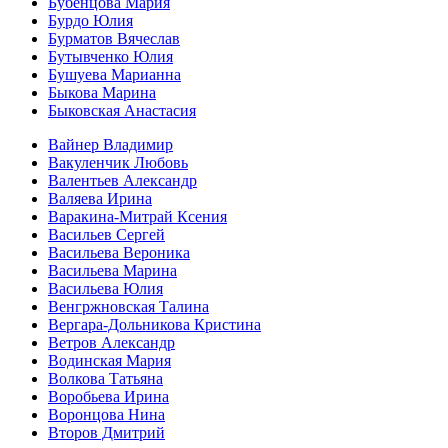
Бубенцова Мария
Бурдо Юлия
Бурматов Вячеслав
Бутывченко Юлия
Бушуева Марианна
Быкова Марина
Быковская Анастасия
Вайнер Владимир
Вакуленчик Любовь
Валентьев Александр
Валяева Ирина
Варакина-Митрай Ксения
Васильев Сергей
Васильева Вероника
Васильева Марина
Васильева Юлия
Венгржновская Талина
Вергара-Дольникова Кристина
Ветров Александр
Водинская Мария
Волкова Татьяна
Воробьева Ирина
Воронцова Нина
Второв Дмитрий