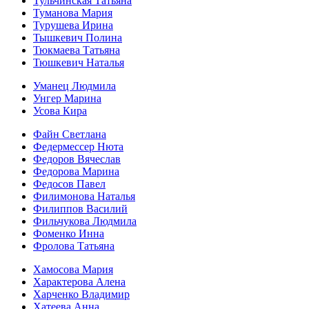
Тульчинская Татьяна
Туманова Мария
Турушева Ирина
Тышкевич Полина
Тюкмаева Татьяна
Тюшкевич Наталья
Уманец Людмила
Унгер Марина
Усова Кира
Файн Светлана
Федермессер Нюта
Федоров Вячеслав
Федорова Марина
Федосов Павел
Филимонова Наталья
Филиппов Василий
Фильчукова Людмила
Фоменко Инна
Фролова Татьяна
Хамосова Мария
Характерова Алена
Харченко Владимир
Хатеева Анна