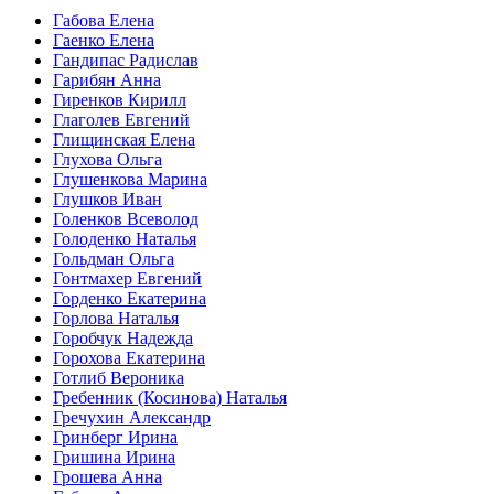
Габова Елена
Гаенко Елена
Гандипас Радислав
Гарибян Анна
Гиренков Кирилл
Глаголев Евгений
Глищинская Елена
Глухова Ольга
Глушенкова Марина
Глушков Иван
Голенков Всеволод
Голоденко Наталья
Гольдман Ольга
Гонтмахер Евгений
Горденко Екатерина
Горлова Наталья
Горобчук Надежда
Горохова Екатерина
Готлиб Вероника
Гребенник (Косинова) Наталья
Гречухин Александр
Гринберг Ирина
Гришина Ирина
Грошева Анна