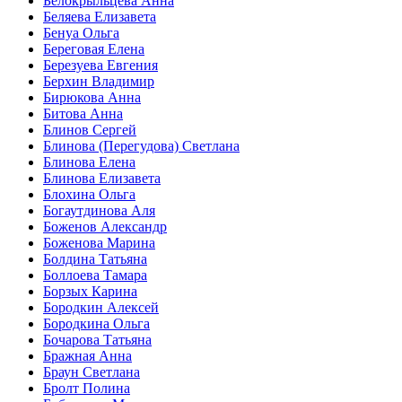
Белокрыльцева Анна
Беляева Елизавета
Бенуа Ольга
Береговая Елена
Березуева Евгения
Берхин Владимир
Бирюкова Анна
Битова Анна
Блинов Сергей
Блинова (Перегудова) Светлана
Блинова Елена
Блинова Елизавета
Блохина Ольга
Богаутдинова Аля
Боженов Александр
Боженова Марина
Болдина Татьяна
Боллоева Тамара
Борзых Карина
Бородкин Алексей
Бородкина Ольга
Бочарова Татьяна
Бражная Анна
Браун Светлана
Бролт Полина