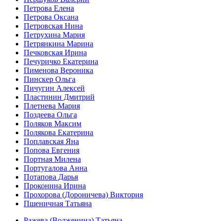
Петрова Елена
Петрова Оксана
Петровская Нина
Петрухина Мария
Петрянкина Марина
Печковская Ирина
Печуричко Екатерина
Пименова Вероника
Пинскер Ольга
Пичугин Алексей
Пластинин Дмитрий
Плетнева Мария
Поздеева Ольга
Поляков Максим
Полякова Екатерина
Поплавская Яна
Попова Евгения
Портная Милена
Португалова Анна
Потапова Дарья
Проконина Ирина
Прохорова (Дороничева) Виктория
Пшеничная Татьяна
Ражева (Волженина) Татьяна