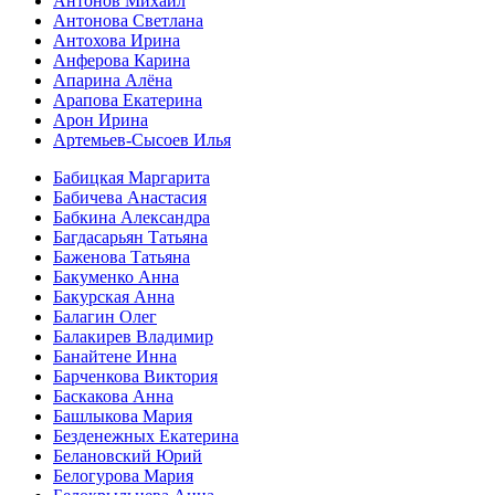
Антонов Михаил
Антонова Светлана
Антохова Ирина
Анферова Карина
Апарина Алёна
Арапова Екатерина
Арон Ирина
Артемьев-Сысоев Илья
Бабицкая Маргарита
Бабичева Анастасия
Бабкина Александра
Багдасарьян Татьяна
Баженова Татьяна
Бакуменко Анна
Бакурская Анна
Балагин Олег
Балакирев Владимир
Банайтене Инна
Барченкова Виктория
Баскакова Анна
Башлыкова Мария
Безденежных Екатерина
Белановский Юрий
Белогурова Мария