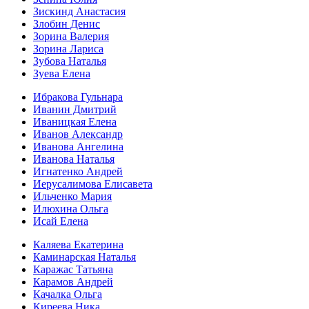
Зискинд Анастасия
Злобин Денис
Зорина Валерия
Зорина Лариса
Зубова Наталья
Зуева Елена
Ибракова Гульнара
Иванин Дмитрий
Иваницкая Елена
Иванов Александр
Иванова Ангелина
Иванова Наталья
Игнатенко Андрей
Иерусалимова Елисавета
Ильченко Мария
Илюхина Ольга
Исай Елена
Каляева Екатерина
Каминарская Наталья
Каражас Татьяна
Карамов Андрей
Качалка Ольга
Киреева Ника