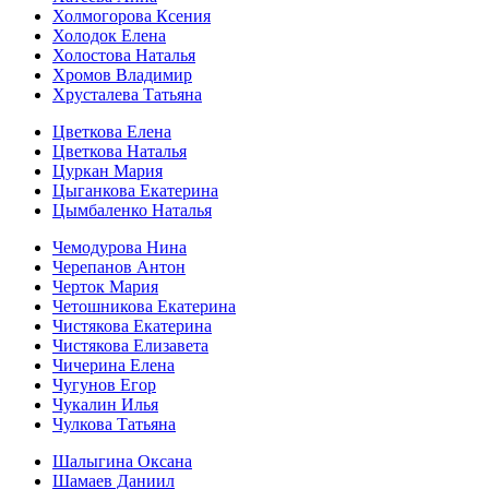
Холмогорова Ксения
Холодок Елена
Холостова Наталья
Хромов Владимир
Хрусталева Татьяна
Цветкова Елена
Цветкова Наталья
Цуркан Мария
Цыганкова Екатерина
Цымбаленко Наталья
Чемодурова Нина
Черепанов Антон
Черток Мария
Четошникова Екатерина
Чистякова Екатерина
Чистякова Елизавета
Чичерина Елена
Чугунов Егор
Чукалин Илья
Чулкова Татьяна
Шалыгина Оксана
Шамаев Даниил