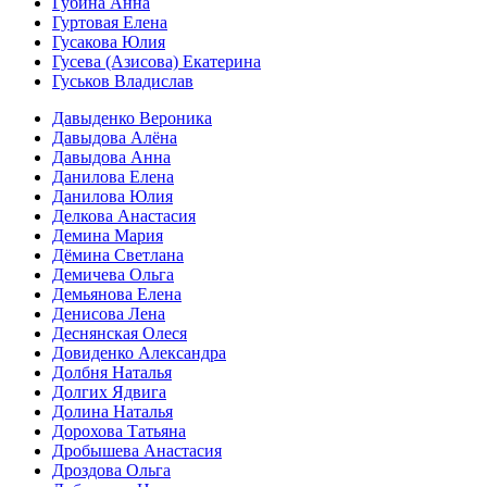
Губина Анна
Гуртовая Елена
Гусакова Юлия
Гусева (Азисова) Екатерина
Гуськов Владислав
Давыденко Вероника
Давыдова Алёна
Давыдова Анна
Данилова Елена
Данилова Юлия
Делкова Анастасия
Демина Мария
Дёмина Светлана
Демичева Ольга
Демьянова Елена
Денисова Лена
Деснянская Олеся
Довиденко Александра
Долбня Наталья
Долгих Ядвига
Долина Наталья
Дорохова Татьяна
Дробышева Анастасия
Дроздова Ольга