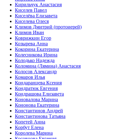
Кирильчук Анастасия
Киселев Павел
Киселёва Елизавета
Киселева Олеся
Климов Дмитрий (протоиерей)
Климов Иван
Коврижкин Егор
Козырева Анна
Кокорина Екатерина
Колесникова Ирина
Колодько Надежда
Коломина (Лямина) Анастасия
Колосов Александр
Комаров Илья
Кондаранцева Ксения
Кондратюк Евгения
Кондрашова Елизавета
Коновалова Марина
Кононова Екатерина
Константинов Андрей
Константинова Татьяна
Копетей Анна
Корбут Елена
Королева Марина
Косовцова Евгения