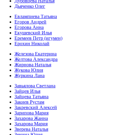
Дубовцева Наталья
Дьяченко Олег
Евлампиева Татьяна
Егоров Андрей
Егорова Анна
Екушевский Илья
Еремеев Петр (игумен)
Ерохин Николай
Железова Екатерина
Желтова Александра
Жирнова Наталья
Жукова Юлия
Журкина Лана
Завьялова Светлана
Зайцев Илья
Зайцева Татьяна
Закиев Рустам
Закревский Алексей
Зарипова Мария
Захарова Жанна
Захарова Мария
Зверева Наталья
Зенина Юлия