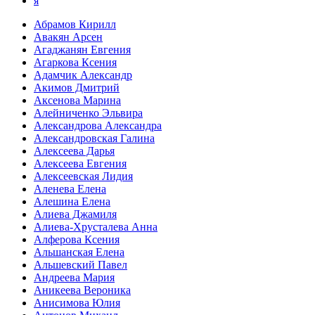
я
Абрамов Кирилл
Авакян Арсен
Агаджанян Евгения
Агаркова Ксения
Адамчик Александр
Акимов Дмитрий
Аксенова Марина
Алейниченко Эльвира
Александрова Александра
Александровская Галина
Алексеева Дарья
Алексеева Евгения
Алексеевская Лидия
Аленева Елена
Алешина Елена
Алиева Джамиля
Алиева-Хрусталева Анна
Алферова Ксения
Альшанская Елена
Альшевский Павел
Андреева Мария
Аникеева Вероника
Анисимова Юлия