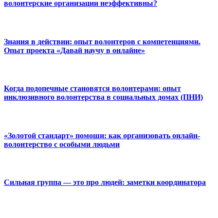
волонтерские организации неэффективны?
Знания в действии: опыт волонтеров с компетенциями.
Опыт проекта «Давай научу в онлайне»
Когда подопечные становятся волонтерами: опыт
инклюзивного волонтерства в социальных домах (ПНИ)
«Золотой стандарт» помощи: как организовать онлайн-
волонтерство с особыми людьми
Сильная группа — это про людей: заметки координатора