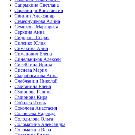
Сапрыкина Светлана
Сарваниди Константин
Свинин Александр
Семеонушкова Алина
Семикова Маргарита
Серкина Анна
Сидорова София
Силенко Юлия
Симакина Анна
Симанович Елена
Синельников Алексей
Сисейкина Ирина
Сиснева Мария
Скоробогатова Анна
Слабжанин Николай
Сметанина Елена
Смирнова Галина
Смирнова Кира
Соболев Игорь
Соколова Анастасия
Соловьева Надежда
Солодилова Ольга
Соломатина Александра
Соломатина Вера