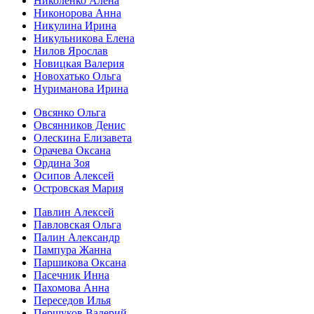
Николенко Алена
Никонорова Анна
Никулина Ирина
Никульникова Елена
Нилов Ярослав
Новицкая Валерия
Новохатько Ольга
Нуриманова Ирина
Овсянко Ольга
Овсянников Денис
Олескина Елизавета
Орачева Оксана
Ордина Зоя
Осипов Алексей
Островская Мария
Павлин Алексей
Павловская Ольга
Палин Александр
Пампура Жанна
Паршикова Оксана
Пасечник Инна
Пахомова Анна
Переседов Илья
Першуков Валерий