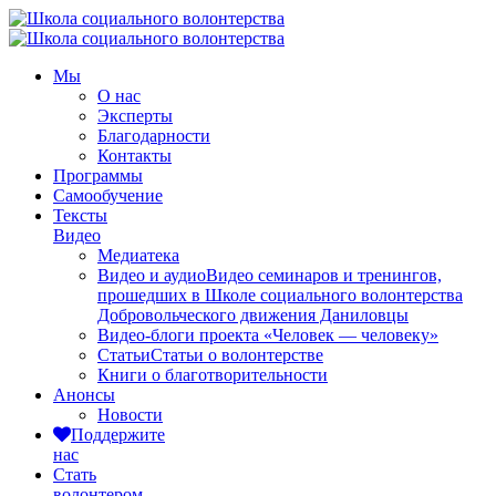
Мы
О нас
Эксперты
Благодарности
Контакты
Программы
Самообучение
Тексты
Видео
Медиатека
Видео и аудио
Видео семинаров и тренингов,
прошедших в Школе социального волонтерства
Добровольческого движения Даниловцы
Видео-блоги проекта «Человек — человеку»
Статьи
Статьи о волонтерстве
Книги о благотворительности
Анонсы
Новости
Поддержите
нас
Стать
волонтером