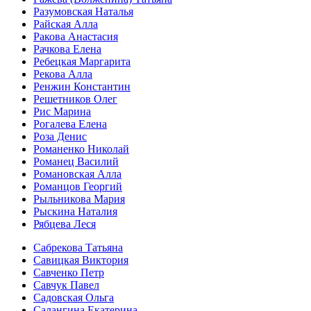
Разумовская Наталья
Райская Алла
Ракова Анастасия
Рачкова Елена
Ребецкая Маргарита
Рекова Алла
Ренжин Константин
Решетников Олег
Рис Марина
Рогалева Елена
Роза Денис
Романенко Николай
Романец Василий
Романовская Алла
Романцов Георгий
Рыльникова Мария
Рыскина Наталия
Рябцева Леся
Сабрекова Татьяна
Савицкая Виктория
Савченко Петр
Савчук Павел
Садовская Ольга
Салангина Екатерина