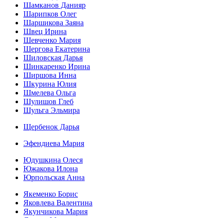
Шамканов Данияр
Шарипков Олег
Шаршикова Заяна
Швец Ирина
Шевченко Мария
Шергова Екатерина
Шиловская Дарья
Шинкаренко Ирина
Ширшова Инна
Шкурина Юлия
Шмелева Ольга
Шулишов Глеб
Шульга Эльмира
Щербенок Дарья
Эфендиева Мария
Юдушкина Олеся
Южакова Илона
Юрпольская Анна
Якеменко Борис
Яковлева Валентина
Якунчикова Мария