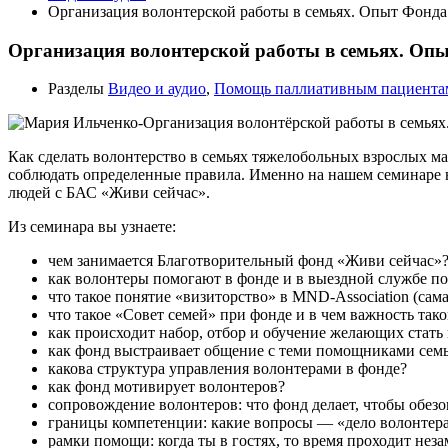
Организация волонтерской работы в семьях. Опыт Фонд
Организация волонтерской работы в семьях. Оп
Разделы
Видео и аудио
,
Помощь паллиативным пациента
Как сделать волонтерство в семьях тяжелобольных взрослых м
соблюдать определенные правила. Именно на нашем семинаре 
людей с БАС «Живи сейчас».
Из семинара вы узнаете:
чем занимается Благотворительный фонд «Живи сейчас»
как волонтеры помогают в фонде и в выездной службе п
что такое понятие «визиторство» в MND-Association (са
что такое «Cовет семей» при фонде и в чем важность так
как происходит набор, отбор и обучение желающих стать
как фонд выстраивает общение с теми помощниками семь
какова структура управления волонтерами в фонде?
как фонд мотивирует волонтеров?
сопровождение волонтеров: что фонд делает, чтобы обез
границы компетенции: какие вопросы — «дело волонтера
рамки помощи: когда ты в гостях, то время проходит нез