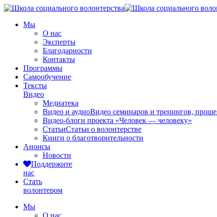
Мы
О нас
Эксперты
Благодарности
Контакты
Программы
Самообучение
Тексты
Видео
Медиатека
Видео и аудио
Видео семинаров и тренингов, прош
Видео-блоги проекта «Человек — человеку»
Статьи
Статьи о волонтерстве
Книги о благотворительности
Анонсы
Новости
Поддержите
нас
Стать
волонтером
Мы
О нас