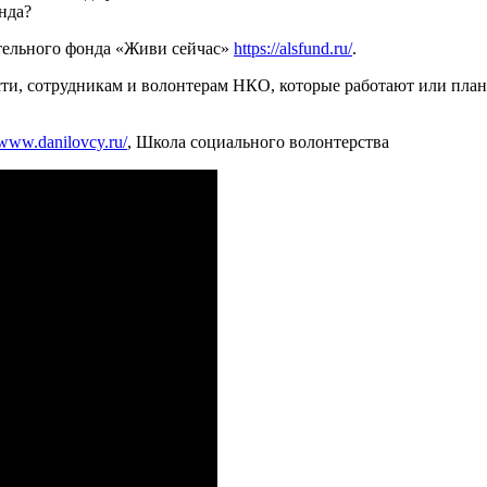
нда?
тельного фонда «Живи сейчас»
https://alsfund.ru/
.
сти, сотрудникам и волонтерам НКО, которые работают или план
/www.danilovcy.ru/
, Школа социального волонтерства