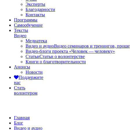
Эксперты
Благодарности
Контакты
Программы
Самообучение
Тексты
Видео
Медиатека
Видео и аудио
Видео семинаров и тренингов, прош
Видео-блоги проекта «Человек — человеку»
Статьи
Статьи о волонтерстве
Книги о благотворительности
Анонсы
Новости
Поддержите
нас
Стать
волонтером
Видео и аудио
Главная
Блог
Видео и аудио