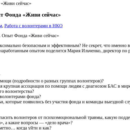
а «Живи сейчас»
ыт Фонда «Живи сейчас»
м
,
Работа с волонтерами в НКО
аксимально безопасным и эффективным? Не секрет, что именно в
наработанным опытом поделится Мария Ильченко, директор по 
?
омощи (подробности о разных группах волонтеров)?
мая крупная ассоциация по помощи людям с диагнозом БАС в мир
ого волонтерства?
 волонтерами фонда?
и, которые появились без участия фонда и команды выездной с
опасить волонтеров от психоэмоциональной травмы, какую подде
», а какие вопросы — «дело врача»?
аметно… когда уйти и как?