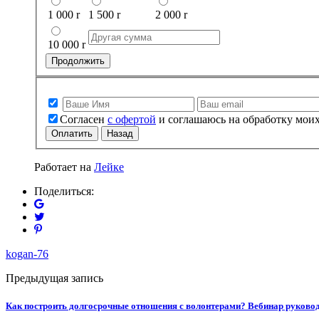
1 000
r
1 500
r
2 000
r
10 000
r
Продолжить
Согласен
с офертой
и соглашаюсь на обработку мои
Оплатить
Назад
Работает на
Лейке
Поделиться:
kogan-76
Предыдущая запись
Как построить долгосрочные отношения с волонтерами? Вебинар руково