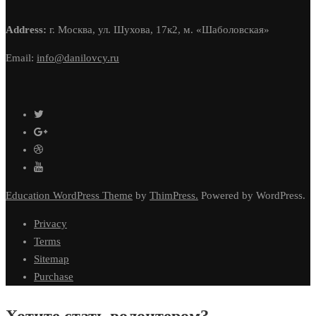
Address:
г. Москва, ул. Шухова, 17к2, м. «Шаболовская»
Email:
info@danilovcy.ru
Education WordPress Theme
by
ThimPress.
Powered by WordPress.
Privacy
Terms
Sitemap
Purchase