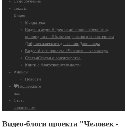
Самообучение
Тексты
Видео
Медиатека
Видео и аудио
Видео семинаров и тренингов,
прошедших в Школе социального волонтерства
Добровольческого движения Даниловцы
Видео-блоги проекта «Человек — человеку»
Статьи
Статьи о волонтерстве
Книги о благотворительности
Анонсы
Новости
Поддержите
нас
Стать
волонтером
Видео-блоги проекта "Человек -