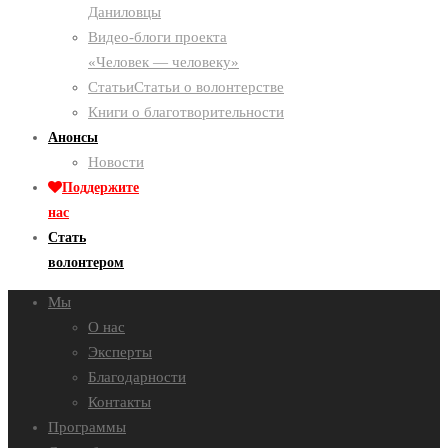
Даниловцы
Видео-блоги проекта
«Человек — человеку»
Статьи
Статьи о волонтерстве
Книги о благотворительности
Анонсы
Новости
Поддержите
нас
Стать
волонтером
Мы
О нас
Эксперты
Благодарности
Контакты
Программы