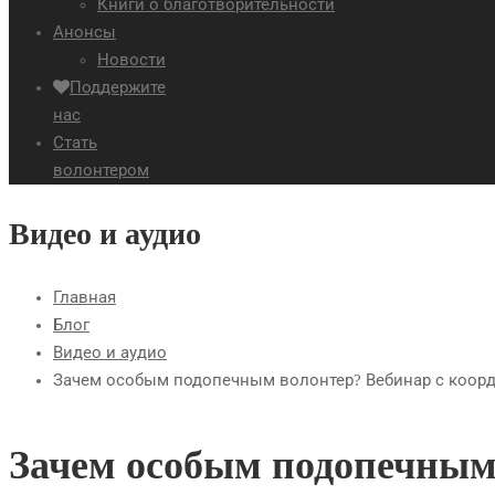
Книги о благотворительности
Анонсы
Новости
Поддержите
нас
Стать
волонтером
Видео и аудио
Главная
Блог
Видео и аудио
Зачем особым подопечным волонтер? Вебинар с коор
Зачем особым подопечным