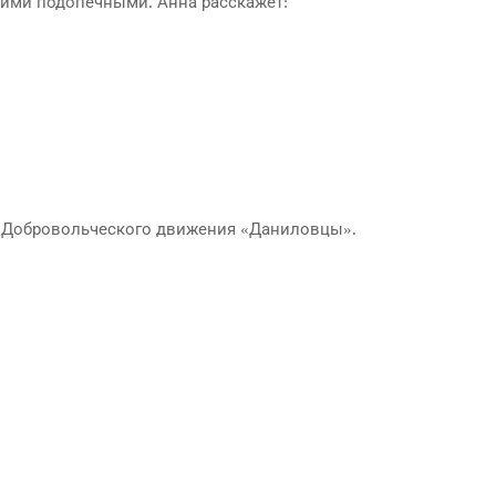
ачими подопечными. Анна расскажет:
ь Добровольческого движения «Даниловцы».