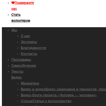
Поддержите
нас
Стать
волонтером
Мы
О нас
Эксперты
Благодарности
Контакты
Программы
Самообучение
Тексты
Видео
Медиатека
Видео и аудио
Видео семинаров и тренингов, пр
Видео-блоги проекта «Человек — человеку»
Статьи
Статьи о волонтерстве