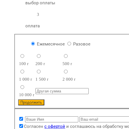
выбор оплаты
3
оплата
Ежемесячное
Разовое
100
r
200
r
500
r
1 000
r
1 500
r
2 000
r
10 000
r
Продолжить
Согласен
с офертой
и соглашаюсь на обработку 