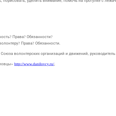
ь, порисовать, уделить внимание, помочь на прогулке с леж
ность? Права? Обязанности?
волонтеру? Права? Обязанности.
а Союза волонтерских организаций и движений, руководител
иловцы»
http://www.danilovcy.ru/
,