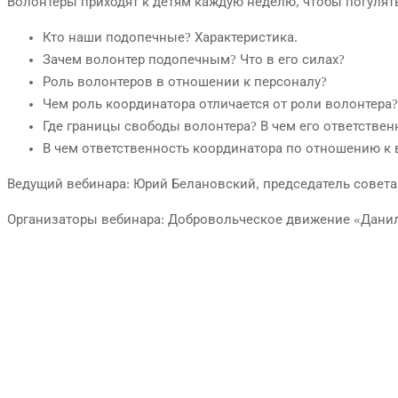
Волонтеры приходят к детям каждую неделю, чтобы погулят
Кто наши подопечные?
Характеристика.
Зачем волонтер подопечным? Что в его силах?
Роль волонтеров в отношении к персоналу?
Чем роль координатора отличается от роли волонтера?
Где границы свободы волонтера? В чем его ответствен
В чем ответственность координатора по отношению к 
Ведущий вебинара: Юрий Белановский, председатель совет
Организаторы вебинара: Добровольческое движение «Дан