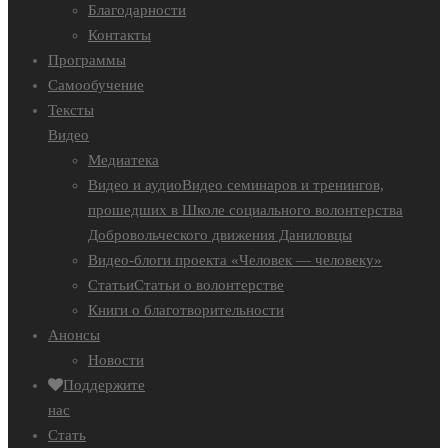
Благодарности
Контакты
Программы
Самообучение
Тексты
Видео
Медиатека
Видео и аудио
Видео семинаров и тренингов,
прошедших в Школе социального волонтерства
Добровольческого движения Даниловцы
Видео-блоги проекта «Человек — человеку»
Статьи
Статьи о волонтерстве
Книги о благотворительности
Анонсы
Новости
Поддержите
нас
Стать