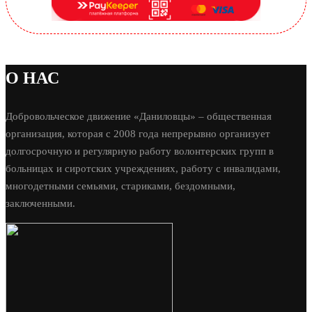
О НАС
Добровольческое движение «Даниловцы» – общественная
организация, которая с 2008 года непрерывно организует
долгосрочную и регулярную работу волонтерских групп в
больницах и сиротских учреждениях, работу с инвалидами,
многодетными семьями, стариками, бездомными,
заключенными.