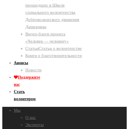
прошедших в Школе
социального волонтерства
Добровольческого движения
Даниловцы
Видео-блоги проекта
«Человек — человеку»
Статьи
Статьи о волонтерстве
Книги о благотворительности
Анонсы
Новости
Поддержите
нас
Стать
волонтером
Мы
О нас
Эксперты